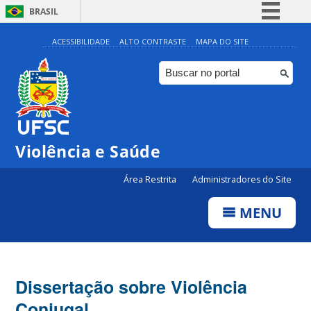
BRASIL
Simplifique!
ACESSIBILIDADE
ALTO CONTRASTE
MAPA DO SITE
Comunica BR
Participe
Acesso à informação
Legislação
Violência e Saúde
Canais
Área Restrita
Administradores do Site
MENU
Dissertação sobre Violência
Conjugal