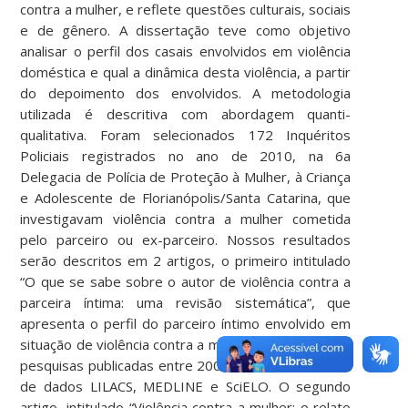
contra a mulher, e reflete questões culturais, sociais
e de gênero. A dissertação teve como objetivo
analisar o perfil dos casais envolvidos em violência
doméstica e qual a dinâmica desta violência, a partir
do depoimento dos envolvidos. A metodologia
utilizada é descritiva com abordagem quanti-
qualitativa. Foram selecionados 172 Inquéritos
Policiais registrados no ano de 2010, na 6a
Delegacia de Polícia de Proteção à Mulher, à Criança
e Adolescente de Florianópolis/Santa Catarina, que
investigavam violência contra a mulher cometida
pelo parceiro ou ex-parceiro. Nossos resultados
serão descritos em 2 artigos, o primeiro intitulado
“O que se sabe sobre o autor de violência contra a
parceira íntima: uma revisão sistemática”, que
apresenta o perfil do parceiro íntimo envolvido em
situação de violência contra a mulher encontrado em
pesquisas publicadas entre 2000 e 2010, nas bases
de dados LILACS, MEDLINE e SciELO. O segundo
artigo, intitulado “Violência contra a mulher: o relato