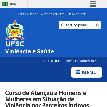
BRASIL
Simplifique!
ACESSIBILIDADE
ALTO CONTRASTE
MAPA DO SITE
Comunica BR
Participe
Acesso à informação
Legislação
Violência e Saúde
Canais
Área Restrita
Administradores do Site
MENU
Curso de Atenção a Homens e
Mulheres em Situação de
Violência por Parceiros Íntimos