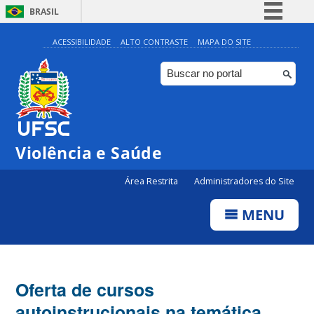
BRASIL
Simplifique!
ACESSIBILIDADE
ALTO CONTRASTE
MAPA DO SITE
Comunica BR
Participe
Acesso à informação
Legislação
Violência e Saúde
Canais
Área Restrita
Administradores do Site
MENU
Oferta de cursos
autoinstrucionais na temática